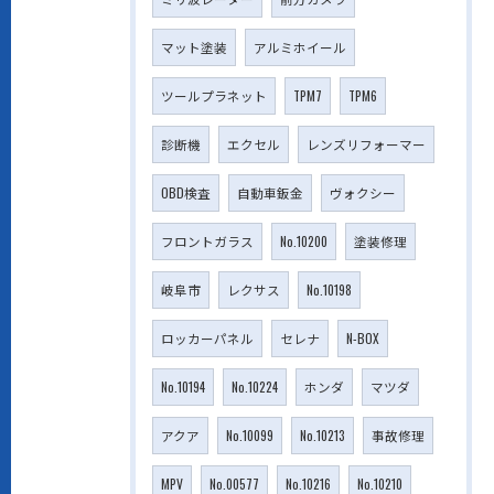
マット塗装
アルミホイール
ツールプラネット
TPM7
TPM6
診断機
エクセル
レンズリフォーマー
OBD検査
自動車鈑金
ヴォクシー
フロントガラス
No.10200
塗装修理
岐阜市
レクサス
No.10198
ロッカーパネル
セレナ
N-BOX
No.10194
No.10224
ホンダ
マツダ
アクア
No.10099
No.10213
事故修理
MPV
No.00577
No.10216
No.10210