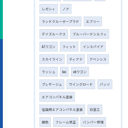
レガシィ
ノア
ランドクルーザープラド
エブリー
デイズルークス
ブルーバードシルフィ
AZワゴン
フィット
インスパイア
スカイライン
ティアナ
アベンシス
ラッシュ
kei
ekワゴン
プレサージュ
ウイングロード
パッソ
エアコンパネル塗装
住設用エアコンパネル塗装
日塗工
調色
フレーム修正
バンパー修理