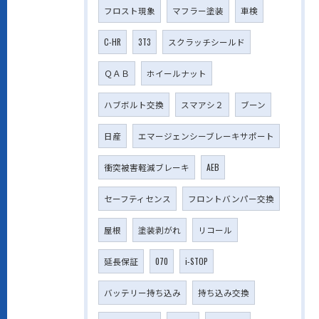
フロスト現象
マフラー塗装
車検
C-HR
3T3
スクラッチシールド
ＱＡＢ
ホイールナット
ハブボルト交換
スマアシ２
ブーン
日産
エマージェンシーブレーキサポート
衝突被害軽減ブレーキ
AEB
セーフティセンス
フロントバンパー交換
屋根
塗装剥がれ
リコール
延長保証
070
i-STOP
バッテリー持ち込み
持ち込み交換