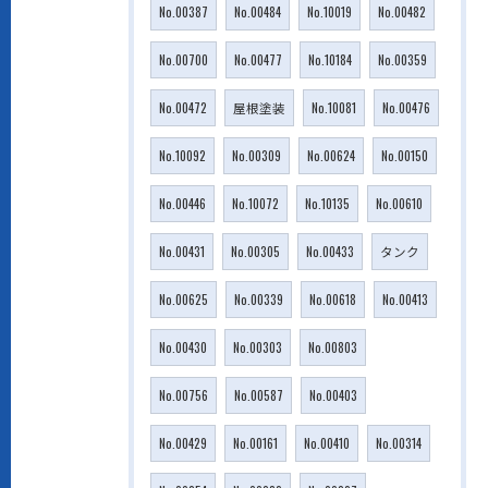
No.00387
No.00484
No.10019
No.00482
No.00700
No.00477
No.10184
No.00359
No.00472
屋根塗装
No.10081
No.00476
No.10092
No.00309
No.00624
No.00150
No.00446
No.10072
No.10135
No.00610
No.00431
No.00305
No.00433
タンク
No.00625
No.00339
No.00618
No.00413
No.00430
No.00303
No.00803
No.00756
No.00587
No.00403
No.00429
No.00161
No.00410
No.00314