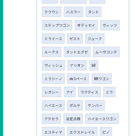
クラウン
ハスラー
タント
ステップワゴン
オデッセイ
ヴィッツ
ミライース
ゼスト
ジューク
ルークス
タントエグゼ
ムーヴコンテ
ウィッシュ
アリオン
bB
ミラジーノ
ekスペース
MRワゴン
レガシー
アイ
ラクティス
ミラ
ハイエース
ポルテ
サンバー
アクセラ
法定点検
ハイエースワゴン
エスティマ
エクストレイル
ピノ