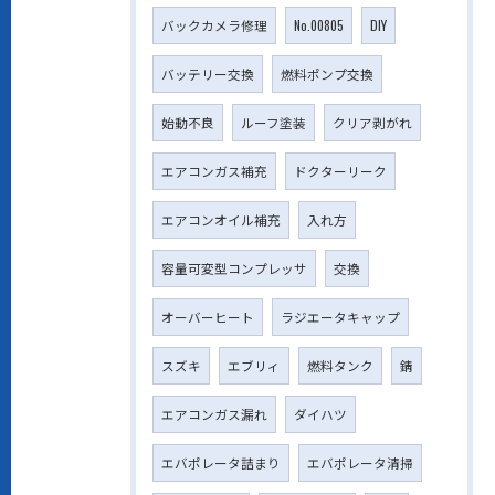
バックカメラ修理
No.00805
DIY
バッテリー交換
燃料ポンプ交換
始動不良
ルーフ塗装
クリア剥がれ
エアコンガス補充
ドクターリーク
エアコンオイル補充
入れ方
容量可変型コンプレッサ
交換
オーバーヒート
ラジエータキャップ
スズキ
エブリィ
燃料タンク
錆
エアコンガス漏れ
ダイハツ
エバポレータ詰まり
エバポレータ清掃