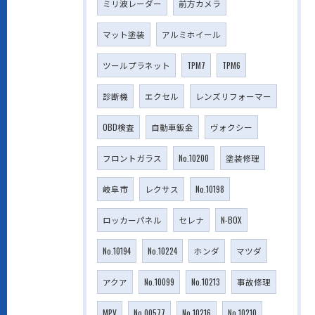
ミリ波レーダー
前方カメラ
マット塗装
アルミホイール
ツールプラネット
TPM7
TPM6
診断機
エクセル
レンズリフォーマー
OBD検査
自動車鈑金
ヴォクシー
フロントガラス
No.10200
塗装修理
岐阜市
レクサス
No.10198
ロッカーパネル
セレナ
N-BOX
No.10194
No.10224
ホンダ
マツダ
アクア
No.10099
No.10213
事故修理
MPV
No.00577
No.10216
No.10210