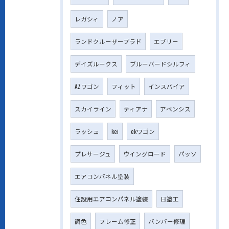
レガシィ
ノア
ランドクルーザープラド
エブリー
デイズルークス
ブルーバードシルフィ
AZワゴン
フィット
インスパイア
スカイライン
ティアナ
アベンシス
ラッシュ
kei
ekワゴン
プレサージュ
ウイングロード
パッソ
エアコンパネル塗装
住設用エアコンパネル塗装
日塗工
調色
フレーム修正
バンパー修理