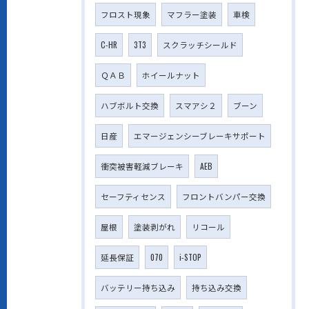
フロスト現象
マフラー塗装
車検
C-HR
3T3
スクラッチシールド
ＱＡＢ
ホイールナット
ハブボルト交換
スマアシ２
ブーン
日産
エマージェンシーブレーキサポート
衝突被害軽減ブレーキ
AEB
セーフティセンス
フロントバンパー交換
屋根
塗装剥がれ
リコール
延長保証
070
i-STOP
バッテリー持ち込み
持ち込み交換