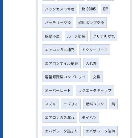
バックカメラ修理
No.00805
DIY
バッテリー交換
燃料ポンプ交換
始動不良
ルーフ塗装
クリア剥がれ
エアコンガス補充
ドクターリーク
エアコンオイル補充
入れ方
容量可変型コンプレッサ
交換
オーバーヒート
ラジエータキャップ
スズキ
エブリィ
燃料タンク
錆
エアコンガス漏れ
ダイハツ
エバポレータ詰まり
エバポレータ清掃