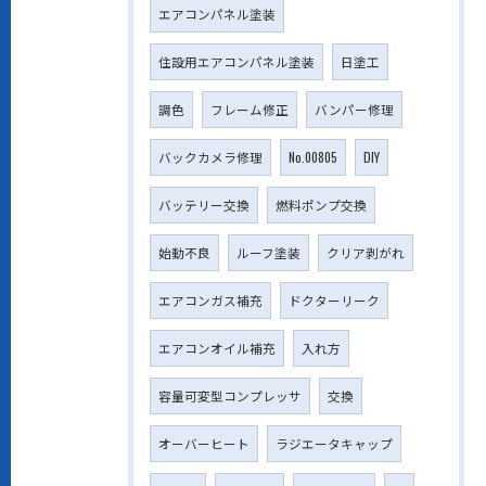
エアコンパネル塗装
住設用エアコンパネル塗装
日塗工
調色
フレーム修正
バンパー修理
バックカメラ修理
No.00805
DIY
バッテリー交換
燃料ポンプ交換
始動不良
ルーフ塗装
クリア剥がれ
エアコンガス補充
ドクターリーク
エアコンオイル補充
入れ方
容量可変型コンプレッサ
交換
オーバーヒート
ラジエータキャップ