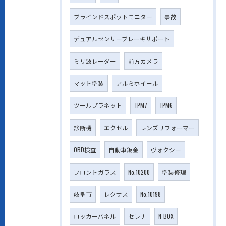
ブラインドスポットモニター
事故
デュアルセンサーブレーキサポート
ミリ波レーダー
前方カメラ
マット塗装
アルミホイール
ツールプラネット
TPM7
TPM6
診断機
エクセル
レンズリフォーマー
OBD検査
自動車鈑金
ヴォクシー
フロントガラス
No.10200
塗装修理
岐阜市
レクサス
No.10198
ロッカーパネル
セレナ
N-BOX