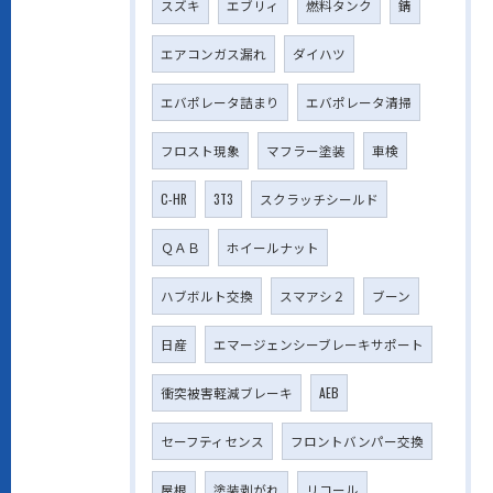
スズキ
エブリィ
燃料タンク
錆
エアコンガス漏れ
ダイハツ
エバポレータ詰まり
エバポレータ清掃
フロスト現象
マフラー塗装
車検
C-HR
3T3
スクラッチシールド
ＱＡＢ
ホイールナット
ハブボルト交換
スマアシ２
ブーン
日産
エマージェンシーブレーキサポート
衝突被害軽減ブレーキ
AEB
セーフティセンス
フロントバンパー交換
屋根
塗装剥がれ
リコール